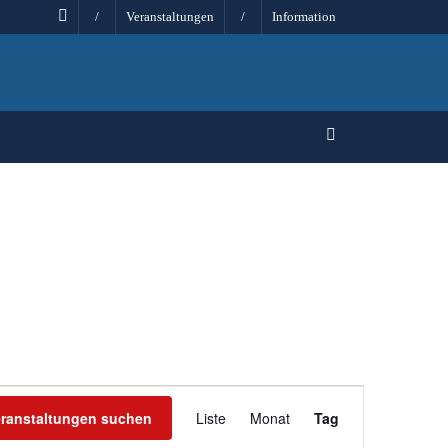
/
Veranstaltungen
/
Information
Veranstaltung
eranstaltungen suchen
Liste
Monat
Tag
Ansichten-