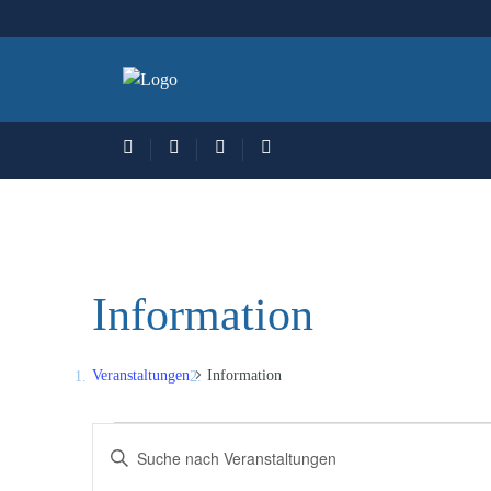
Information
Veranstaltungen
Information
Veranstaltungen
Veranstaltungen
Bitte
für
Suche
Schlüsselwort