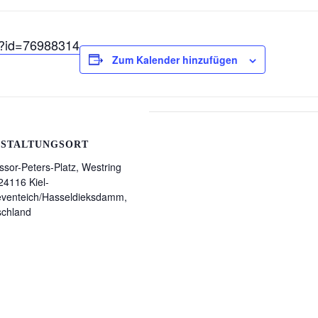
ew?id=76988314
Zum Kalender hinzufügen
STALTUNGSORT
ssor-Peters-Platz, Westring
24116 Kiel-
eventeich/Hasseldieksdamm,
schland