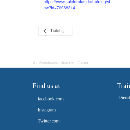
https://www.spielerplus.de/training/vi
ew?id=76988314
Training
/
Veranstaltungen
/
Information
/
Training
Find us at
Trai
Diens
facebook.com
Instagram
Twitter.com