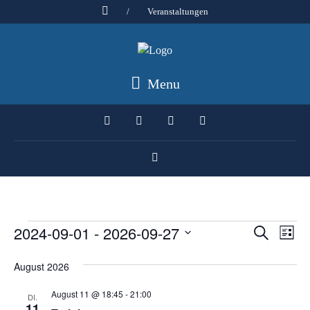
/
Veranstaltungen
Menu
Veranstaltungen
2024-09-01
 - 
2026-09-27
Veranst
Ver
Suche
Liste
Ans
Suche
Datum
August 2026
Nav
wählen.
und
Ansicht
August 11 @ 18:45
-
21:00
DI.
11