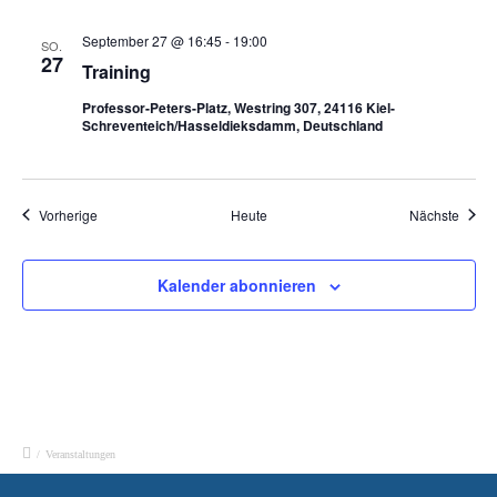
September 27 @ 16:45
-
19:00
SO.
27
Training
Professor-Peters-Platz, Westring 307, 24116 Kiel-
Schreventeich/Hasseldieksdamm, Deutschland
Veranstaltungen
Veran
Vorherige
Heute
Nächste
Kalender abonnieren
/
Veranstaltungen