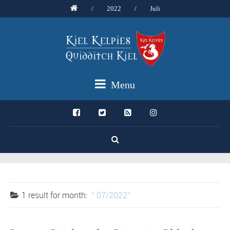
/
2022
/
Juli
Menu
1 result for
month:
07/2022