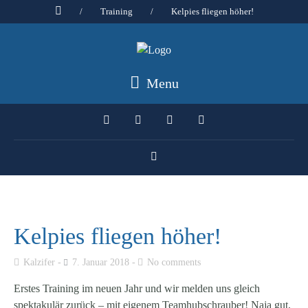
/
Training
/
Kelpies fliegen höher!
Menu
Kelpies fliegen höher!
Kalzifer
7. Januar 2018
No comments
Erstes Training im neuen Jahr und wir melden uns gleich
spektakulär zurück – mit eigenem Teamhubschrauber! Naja gut,