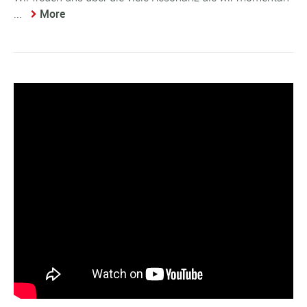
...
More